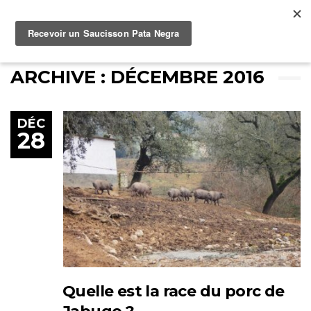
Qu'est-ce que le jambon jabugo 
Men
ACCUEIL
ARCHIVE MENSUELLE
ARCHIVE : DÉCEMBRE 2016
DÉC
28
Quelle est la race du porc de